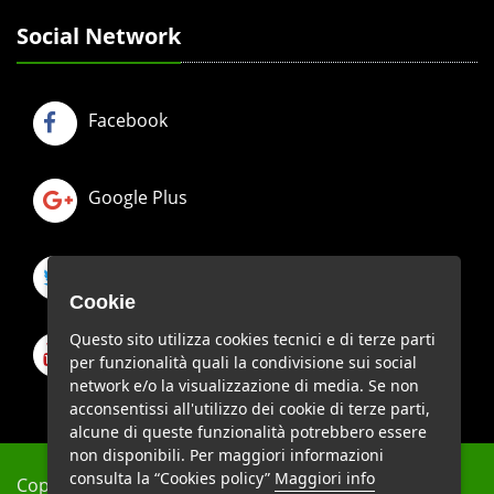
Social Network
Facebook
Google Plus
Twitter
Cookie
Questo sito utilizza cookies tecnici e di terze parti
Youtube
per funzionalità quali la condivisione sui social
network e/o la visualizzazione di media. Se non
acconsentissi all'utilizzo dei cookie di terze parti,
alcune di queste funzionalità potrebbero essere
non disponibili. Per maggiori informazioni
consulta la “Cookies policy”
Maggiori info
Copyright © A.N.I.Tra.V. - C.F. 97264540580 - Tutti i