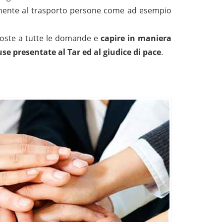
ttinente al trasporto persone come ad esempio
poste a tutte le domande e
c
apire in maniera
ause presentate al Tar ed al giudice di pace
.