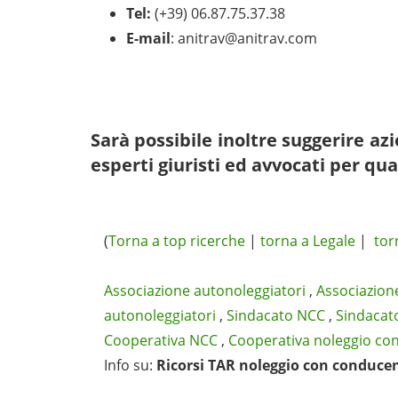
Tel:
(+39) 06.87.75.37.38
E-mail
:
anitrav@anitrav.com
Sarà possibile inoltre suggerire a
esperti giuristi ed avvocati per qua
(
Torna a top ricerche
|
torna a Legale
|
tor
Associazione autonoleggiatori
,
Associazion
autonoleggiatori
,
Sindacato NCC
,
Sindacat
Cooperativa NCC
,
Cooperativa noleggio co
Info su
:
Ricorsi TAR noleggio con conduce