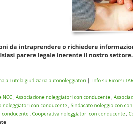
zioni da intraprendere o richiedere informazio
lsiasi parere legale inerente il nostro settore.
na a Tutela giudiziaria autonoleggiatori
|
Info su Ricorsi TAR
e NCC
,
Associazione noleggiatori con conducente
,
Associaz
o noleggiatori con conducente
,
Sindacato noleggio con co
n conducente
,
Cooperativa noleggiatori con conducente
,
C
nte