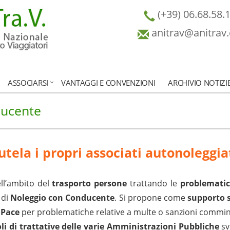
(+39) 06.68.58.
anitrav@anitrav
ASSOCIARSI
VANTAGGI E CONVENZIONI
ARCHIVIO NOTIZI
ducente
tela i propri associati autonoleggiat
ll’ambito del
trasporto persone
trattando le
problematich
 di
Noleggio con Conducente
. Si propone come
supporto 
 Pace
per problematiche relative a multe o sanzioni commin
li di trattative delle varie Amministrazioni Pubbliche
sv