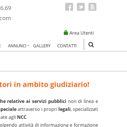
16.69
.com
Area Utenti
E
ANNUNCI
GALLERY
CONTATTI
ori in ambito giudiziario!
e relative ai servizi pubblici
non di linea e
speciale
attraverso i propri
legali
, specializzati
ate agli
NCC
.
olgendo attività di informazione e formazione