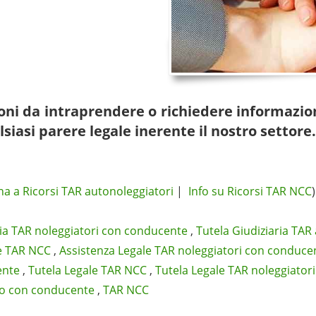
zioni da intraprendere o richiedere informazio
lsiasi parere legale inerente il nostro settore.
na a Ricorsi TAR autonoleggiatori
|
Info su Ricorsi TAR NCC
)
ria TAR noleggiatori con conducente
,
Tutela Giudiziaria TAR
e TAR NCC
,
Assistenza Legale TAR noleggiatori con conduce
ente
,
Tutela Legale TAR NCC
,
Tutela Legale TAR noleggiator
io con conducente
,
TAR NCC