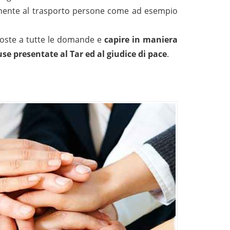
ttinente al trasporto persone come ad esempio
poste a tutte le domande e
c
apire in maniera
ause presentate al Tar ed al giudice di pace
.