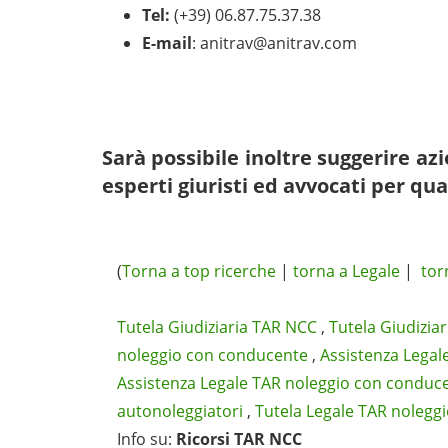
Tel:
(+39) 06.87.75.37.38
E-mail
:
anitrav@anitrav.com
Sarà possibile inoltre suggerire a
esperti giuristi ed avvocati per qua
(
Torna a top ricerche
|
torna a Legale
|
tor
Tutela Giudiziaria TAR NCC
,
Tutela Giudizia
noleggio con conducente
,
Assistenza Legal
Assistenza Legale TAR noleggio con conduc
autonoleggiatori
,
Tutela Legale TAR nolegg
Info su
:
Ricorsi TAR NCC