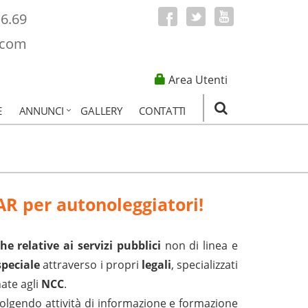
16.69
.com
Area Utenti
E
ANNUNCI
GALLERY
CONTATTI
TAR per autonoleggiatori!
e relative ai servizi pubblici
non di linea e
speciale
attraverso i propri
legali
, specializzati
ate agli
NCC
.
olgendo attività di informazione e formazione