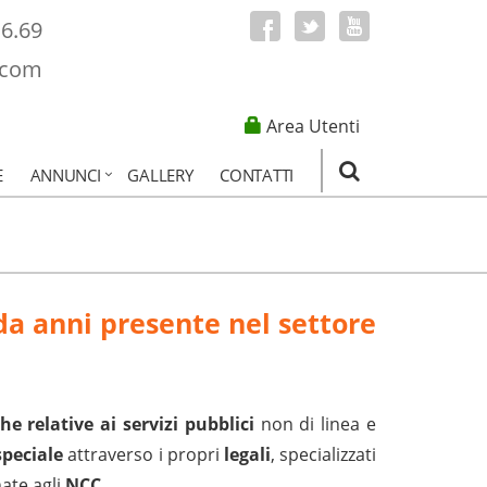
16.69
.com
Area Utenti
E
ANNUNCI
GALLERY
CONTATTI
da anni presente nel settore
e relative ai servizi pubblici
non di linea e
speciale
attraverso i propri
legali
, specializzati
ate agli
NCC
.