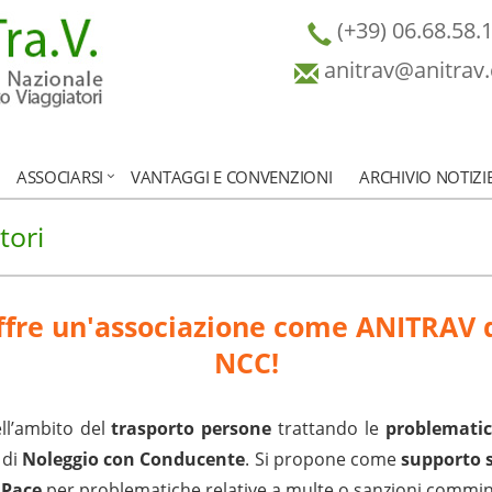
(+39) 06.68.58.
anitrav@anitrav
ASSOCIARSI
VANTAGGI E CONVENZIONI
ARCHIVIO NOTIZI
tori
offre un'associazione come ANITRAV 
NCC!
ll’ambito del
trasporto persone
trattando le
problematich
 di
Noleggio con Conducente
. Si propone come
supporto 
 Pace
per problematiche relative a multe o sanzioni commin