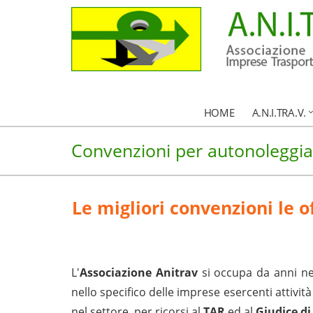
HOME
A.N.I.TRA.V.
Convenzioni per autonoleggia
Le migliori convenzioni le 
L'
Associazione Anitrav
si occupa da anni ne
nello specifico delle imprese esercenti attività
nel settore, per ricorsi al
TAR
ed al
Giudice di