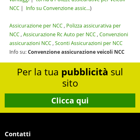
NCC
|
Info su Convenzione assic...
)
Assicurazione per NCC
,
Polizza assicurativa per
NCC
,
Assicurazione Rc Auto per NCC
,
Convenzioni
assicurazioni NCC
,
Sconti Assicurazioni per NCC
Info su
:
Convenzione assicurazione veicoli NCC
Per la tua
pubblicità
sul
sito
Clicca qui
Contatti