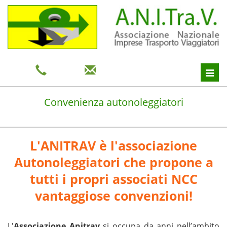
Toggl
navig
Convenienza autonoleggiatori
L'ANITRAV è l'associazione
Autonoleggiatori che propone a
tutti i propri associati NCC
vantaggiose convenzioni!
L'
Associazione Anitrav
si occupa da anni nell’ambito