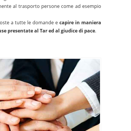
ttinente al trasporto persone come ad esempio
poste a tutte le domande e
c
apire in maniera
ause presentate al Tar ed al giudice di pace
.