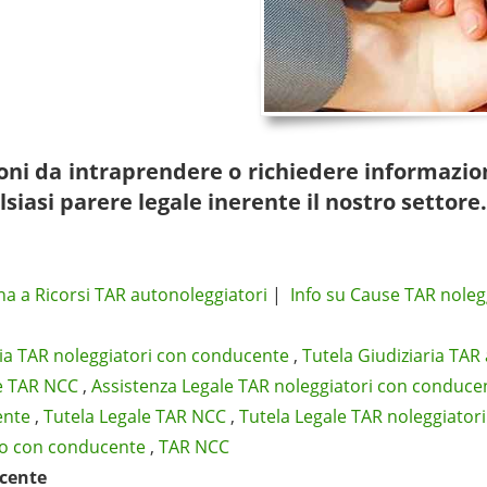
zioni da intraprendere o richiedere informazio
lsiasi parere legale inerente il nostro settore.
na a Ricorsi TAR autonoleggiatori
|
Info su Cause TAR nolegg
ria TAR noleggiatori con conducente
,
Tutela Giudiziaria TAR
e TAR NCC
,
Assistenza Legale TAR noleggiatori con conduce
ente
,
Tutela Legale TAR NCC
,
Tutela Legale TAR noleggiator
io con conducente
,
TAR NCC
ucente