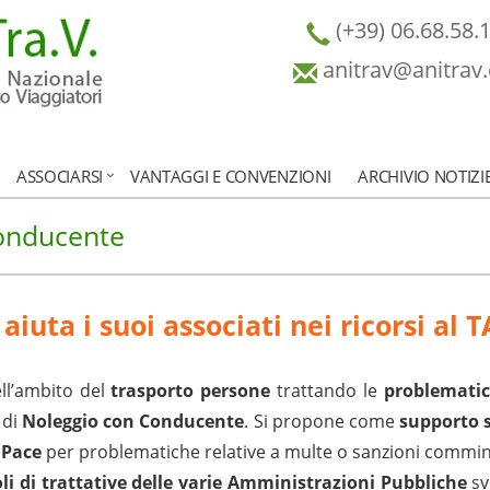
(+39) 06.68.58.
anitrav@anitrav
ASSOCIARSI
VANTAGGI E CONVENZIONI
ARCHIVIO NOTIZI
conducente
iuta i suoi associati nei ricorsi al 
ll’ambito del
trasporto persone
trattando le
problematich
 di
Noleggio con Conducente
. Si propone come
supporto 
 Pace
per problematiche relative a multe o sanzioni commin
li di trattative delle varie Amministrazioni Pubbliche
sv