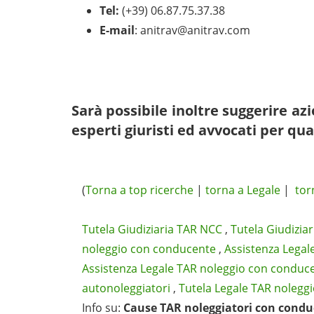
Tel:
(+39) 06.87.75.37.38
E-mail
:
anitrav@anitrav.com
Sarà possibile inoltre suggerire a
esperti giuristi ed avvocati per qua
(
Torna a top ricerche
|
torna a Legale
|
tor
Tutela Giudiziaria TAR NCC
,
Tutela Giudizia
noleggio con conducente
,
Assistenza Legal
Assistenza Legale TAR noleggio con conduc
autonoleggiatori
,
Tutela Legale TAR nolegg
Info su
:
Cause TAR noleggiatori con cond