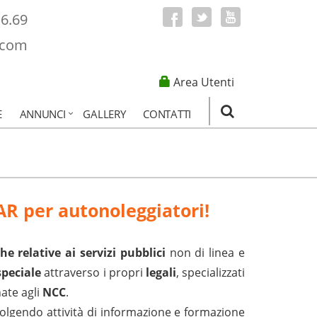
16.69
.com
Area Utenti
E
ANNUNCI
GALLERY
CONTATTI
TAR per autonoleggiatori!
e relative ai servizi pubblici
non di linea e
speciale
attraverso i propri
legali
, specializzati
ate agli
NCC
.
olgendo attività di informazione e formazione