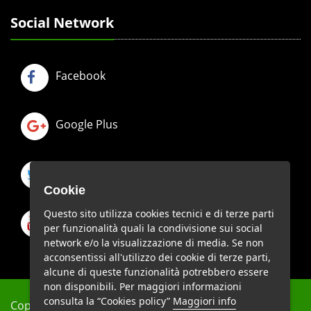
Social Network
Facebook
Google Plus
Twitter
Cookie
Questo sito utilizza cookies tecnici e di terze parti
Youtube
per funzionalità quali la condivisione sui social
network e/o la visualizzazione di media. Se non
acconsentissi all'utilizzo dei cookie di terze parti,
alcune di queste funzionalità potrebbero essere
non disponibili. Per maggiori informazioni
consulta la “Cookies policy”
Maggiori info
Copyright © A.N.I.Tra.V. - C.F. 97264540580 - Tutti i