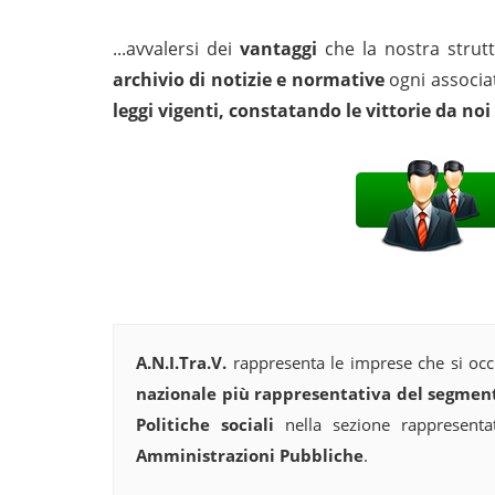
...avvalersi dei
vantaggi
che la nostra stru
archivio di notizie e normative
ogni associat
leggi vigenti, constatando
le vittorie da no
A.N.I.Tra.V.
rappresenta le imprese che si oc
nazionale più rappresentativa del segme
Politiche sociali
nella sezione rappresentat
Amministrazioni Pubbliche
.